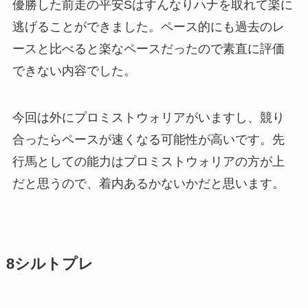
優勝した前走の平安Sはすんなりハナを取れて楽に
逃げることができました。ペース的にも過去のレ
ースと比べると楽なペースだったので素直に評価
できない内容でした。
今回は外にプロミストウォリアがいますし、競り
合ったらペースが速くなる可能性が高いです。先
行馬としての能力はプロミストウォリアの方が上
だと思うので、着内あるかないかだと思います。
8シルトプレ