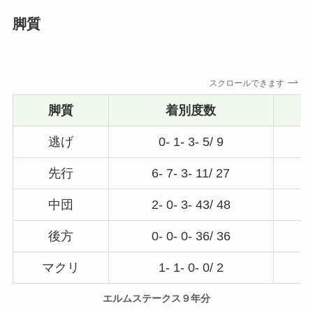
脚質
スクロールできます
脚質
着別度数
逃げ
0- 1- 3- 5/ 9
0
先行
6- 7- 3- 11/ 27
2
中団
2- 0- 3- 43/ 48
4
後方
0- 0- 0- 36/ 36
0
マクリ
1- 1- 0- 0/ 2
5
エルムステークス９年分