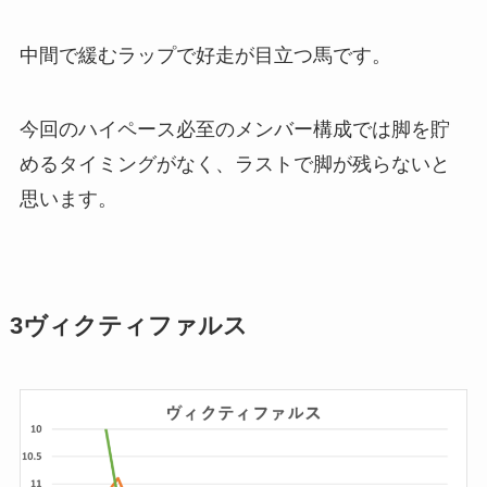
中間で緩むラップで好走が目立つ馬です。
今回のハイペース必至のメンバー構成では脚を貯
めるタイミングがなく、ラストで脚が残らないと
思います。
3ヴィクティファルス