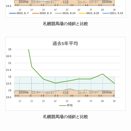
札幌競馬場の傾斜と比較
札幌競馬場の傾斜と比較