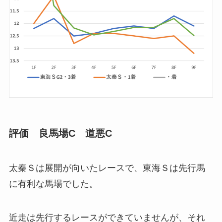
評価 良馬場C 道悪C
太秦Ｓは展開が向いたレースで、東海Ｓは先行馬
に有利な馬場でした。
近走は先行するレースができていませんが、それ