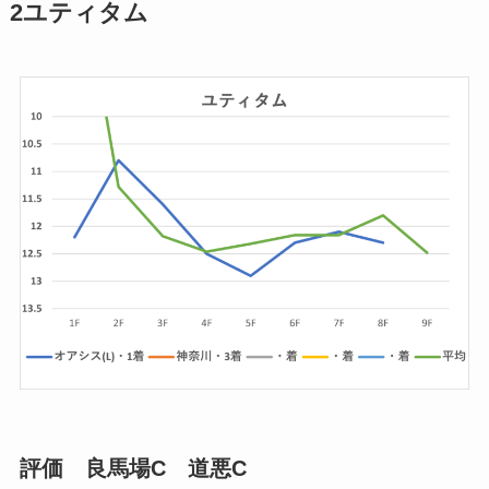
2ユティタム
評価 良馬場C 道悪C