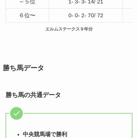
～５位
1- 3- 3- 14/ 21
６位〜
0- 0- 2- 70/ 72
エルムステークス９年分
勝ち馬データ
勝ち馬の共通データ
中央競馬場で勝利