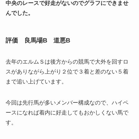
中央のレースで好走がないのでグラフにできませ
んでした。
評価 良馬場B 道悪B
去年のエルムＳは後方からの競馬で大外を回すロ
スがありながら上がり２位で３着と差のない５着
まで追い上げています。
今回は先行馬が多いメンバー構成なので、ハイペ
ースになれば着内に好走してもおかしくない馬で
す。