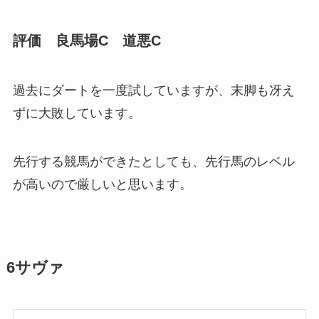
評価 良馬場C 道悪C
過去にダートを一度試していますが、末脚も冴え
ずに大敗しています。
先行する競馬ができたとしても、先行馬のレベル
が高いので厳しいと思います。
6サヴァ