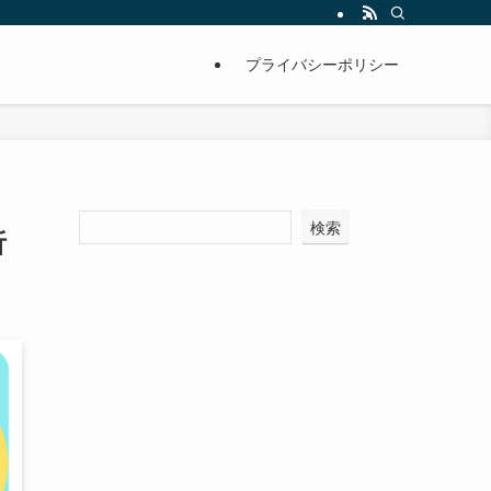
プライバシーポリシー
検索
析