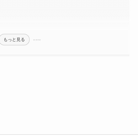
もっと見る