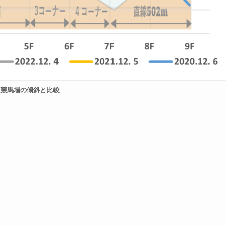
京競馬場の傾斜と比較