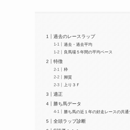
過去のレースラップ
過去・過去平均
良馬場５年間の平均ペース
特徴
枠
脚質
上り３Ｆ
適正
勝ち馬データ
勝ち馬の近１年の好走レースの共通
全頭ラップ診断