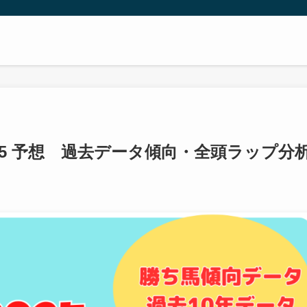
25 予想 過去データ傾向・全頭ラップ分