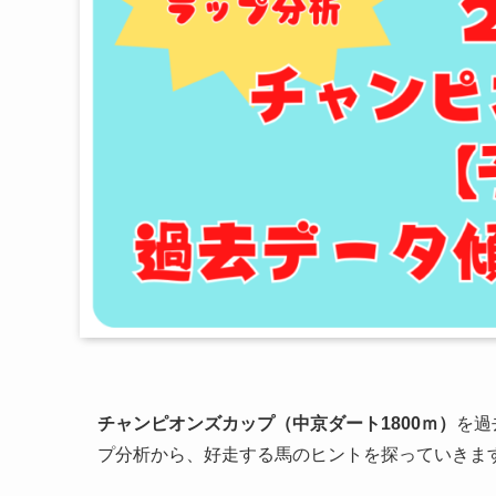
チャンピオンズカップ（中京ダート1800ｍ）
を過
プ分析から、好走する馬のヒントを探っていきま