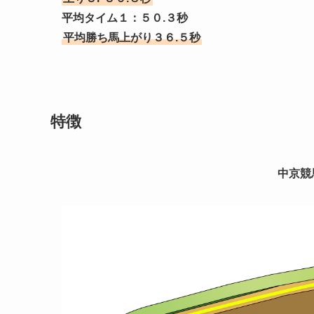
平均タイム１：５０.３秒
平均勝ち馬上がり３６.５秒
特徴
中京競