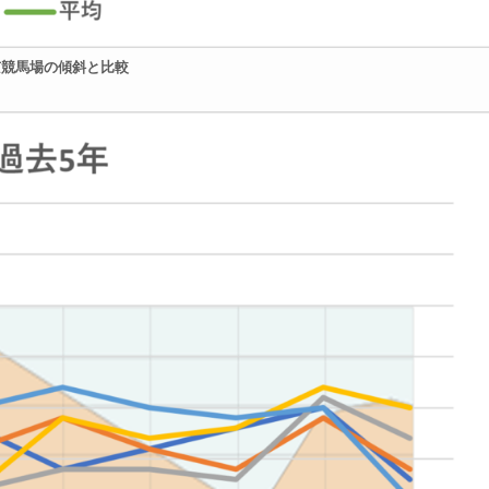
京競馬場の傾斜と比較