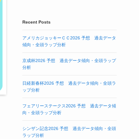
Recent Posts
アメリカジョッキーＣＣ2026 予想 過去データ
傾向・全頭ラップ分析
京成杯2026 予想 過去データ傾向・全頭ラップ
分析
日経新春杯2026 予想 過去データ傾向・全頭ラ
ップ分析
フェアリーステークス2026 予想 過去データ傾
向・全頭ラップ分析
シンザン記念2026 予想 過去データ傾向・全頭
ラップ分析