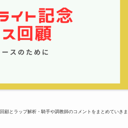
ース回顧とラップ解析・騎手や調教師のコメントをまとめていきま