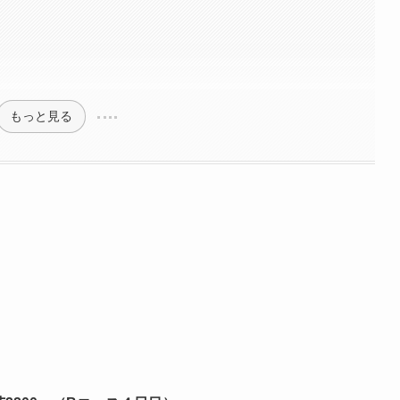
もっと見る