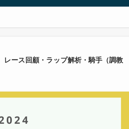
24 レース回顧・ラップ解析・騎手（調教