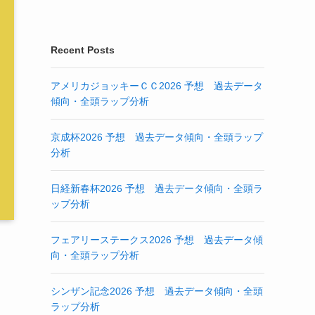
Recent Posts
アメリカジョッキーＣＣ2026 予想 過去データ
傾向・全頭ラップ分析
京成杯2026 予想 過去データ傾向・全頭ラップ
分析
日経新春杯2026 予想 過去データ傾向・全頭ラ
ップ分析
フェアリーステークス2026 予想 過去データ傾
向・全頭ラップ分析
シンザン記念2026 予想 過去データ傾向・全頭
ラップ分析