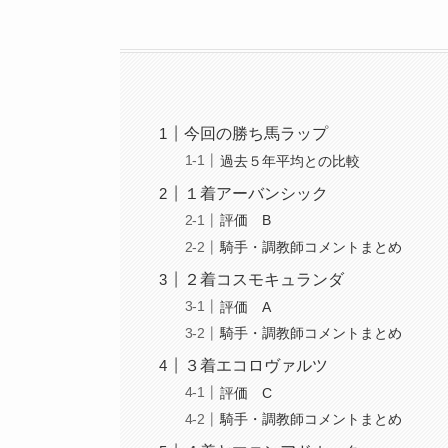
今回の勝ち馬ラップ
過去５年平均との比較
１着アーバンシック
評価 B
騎手・調教師コメントまとめ
２着コスモキュランダ
評価 A
騎手・調教師コメントまとめ
３着エコロヴァルツ
評価 C
騎手・調教師コメントまとめ