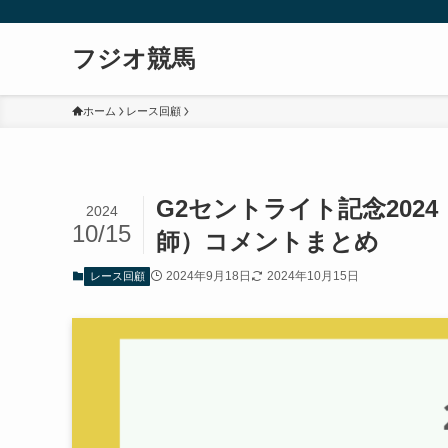
フジオ競馬
ホーム
レース回顧
G2セントライト記念20
2024
10/15
師）コメントまとめ
2024年9月18日
2024年10月15日
レース回顧