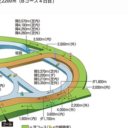
2200ｍ（Bコース４日目）