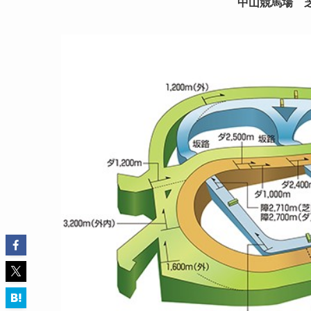
中山競馬場 芝