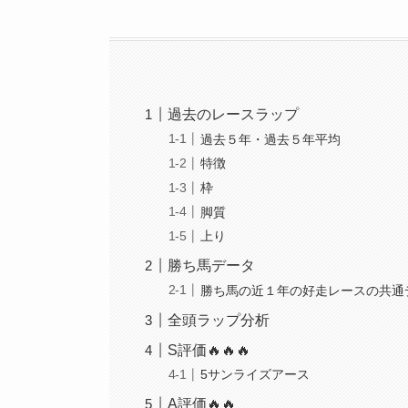
過去のレースラップ
過去５年・過去５年平均
特徴
枠
脚質
上り
勝ち馬データ
勝ち馬の近１年の好走レースの共通
全頭ラップ分析
S評価🔥🔥🔥
5サンライズアース
A評価🔥🔥