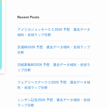
Recent Posts
アメリカジョッキーＣＣ2026 予想 過去データ
傾向・全頭ラップ分析
京成杯2026 予想 過去データ傾向・全頭ラップ
分析
日経新春杯2026 予想 過去データ傾向・全頭ラ
ップ分析
フェアリーステークス2026 予想 過去データ傾
向・全頭ラップ分析
シンザン記念2026 予想 過去データ傾向・全頭
ラップ分析