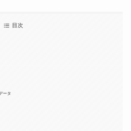
目次
データ