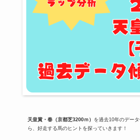
天皇賞・春（京都芝3200ｍ）
を過去10年のデー
ら、好走する馬のヒントを探っていきます！